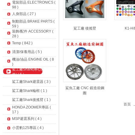
電裝部品 ELECTRONICS (
98 )
人身部品 ( 27 )
制動部品 BRAKE PARTS (
59 )
鯊工廠 後搖臂
K1-H
裝飾/配件 ACCESSORY (
28 )
Temp ( 842 )
清潔/保養用品 ( 5 )
機油/油品 ENGINE OIL ( 8
)
鯊工廠Shark(專心為您訂
造) ( 5 )
鯊工廠Shark避震器 ( 3 )
鯊魚工廠 CNC 鍛造前鋼
鯊工廠Shark輪框 ( 1 )
圈
鯊工廠Shark後搖臂 ( 1 )
首頁 
HONDA ZOOMER專區 (
17 )
MSP避震系列 ( 4 )
小雲豹125專區 ( 4 )