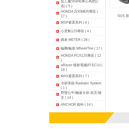
鯊工廠Shark(專心為您訂
造) ( 5 )
HONDA ZOOMER專區 (
SUS 
17 )
MSP避震系列 ( 4 )
小雲豹125專區 ( 4 )
碼表 METER ( 28 )
輪圈/輪胎 Wheel/Tire ( 17 )
HONDA PCX125專區 ( 12
)
aRacer 噴射電腦(FI ECU) (
18 )
MAX避震系列 ( 7 )
冷卻系統 Radiator System
( 1 )
野蠻公牛/極速火箭-前叉/後
叉 ( 14 )
ANCHOR 銨科 ( 14 )