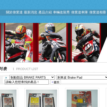
關於偉業達
最新消息
產品介紹
車輛改裝秀
偉業達車隊
偉業達相冊