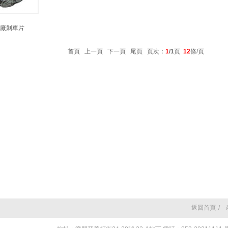
原廠剎車片
首頁 上一頁 下一頁 尾頁 頁次：
1
/1
頁
12
條/頁
返回首頁
/