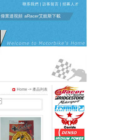
聯系我們
|
訪客留言
|
招募人才
偉業達視頻
aRacer艾銳斯下載
Home -> 產品列表