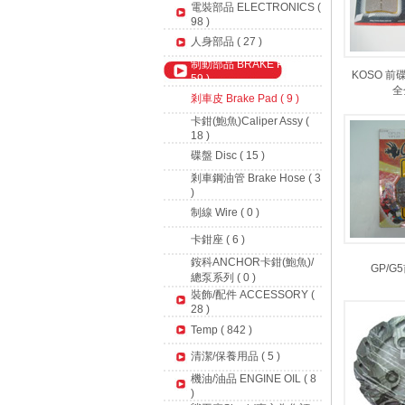
電裝部品 ELECTRONICS (
98 )
人身部品 ( 27 )
制動部品 BRAKE PARTS (
KOSO 前
59 )
全
剎車皮 Brake Pad ( 9 )
卡鉗(鮑魚)Caliper Assy (
18 )
碟盤 Disc ( 15 )
剎車鋼油管 Brake Hose ( 3
)
制線 Wire ( 0 )
卡鉗座 ( 6 )
銨科ANCHOR卡鉗(鮑魚)/
GP/G
總泵系列 ( 0 )
裝飾/配件 ACCESSORY (
28 )
Temp ( 842 )
清潔/保養用品 ( 5 )
機油/油品 ENGINE OIL ( 8
)