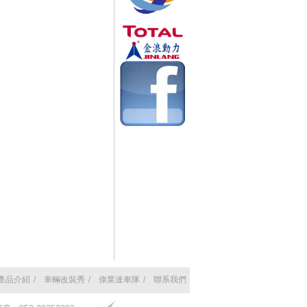
產品介紹
/
車輛改裝秀
/
偉業達車隊
/
聯系我們