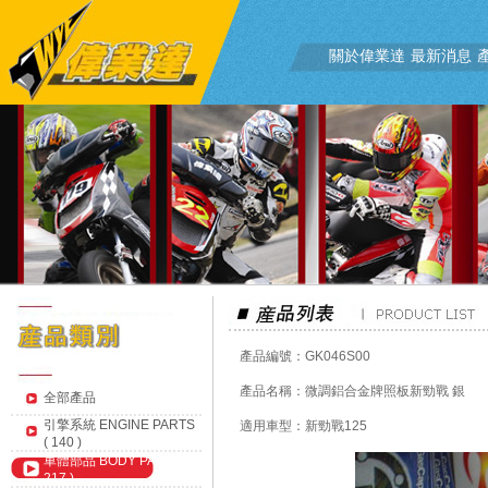
關於偉業達
最新消息
產品編號：GK046S00
產品名稱：微調鋁合金牌照板新勁戰 銀
全部產品
引擎系統 ENGINE PARTS
適用車型：新勁戰125
( 140 )
車體部品 BODY PARTS (
217 )