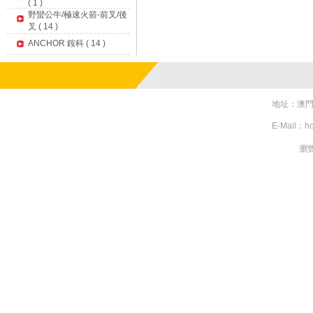
( 1 )
野蠻公牛/極速火箭-前叉/後
叉 ( 14 )
ANCHOR 銨科 ( 14 )
地址：澳門亞美
E-Mail：h
瀏