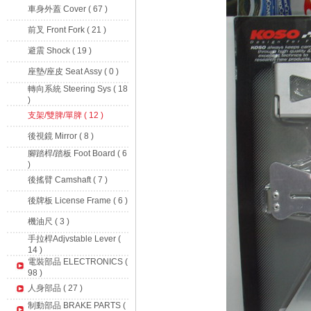
車身外蓋 Cover ( 67 )
前叉 Front Fork ( 21 )
避震 Shock ( 19 )
座墊/座皮 Seat Assy ( 0 )
轉向系統 Steering Sys ( 18
)
支架/雙脾/單脾 ( 12 )
後視鏡 Mirror ( 8 )
腳踏桿/踏板 Foot Board ( 6
)
後搖臂 Camshaft ( 7 )
後牌板 License Frame ( 6 )
機油尺 ( 3 )
手拉桿Adjvstable Lever (
14 )
電裝部品 ELECTRONICS (
98 )
人身部品 ( 27 )
制動部品 BRAKE PARTS (